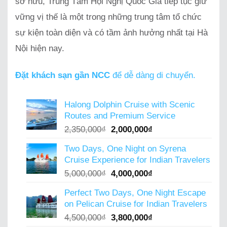
sở hữu, Trung Tâm Hội Nghị Quốc Gia tiếp tục giữ
vững vị thế là một trong những trung tâm tổ chức
sự kiện toàn diện và có tầm ảnh hưởng nhất tại Hà
Nội hiện nay.
Đặt khách sạn gần NCC
để dễ dàng di chuyển.
Halong Dolphin Cruise with Scenic
Routes and Premium Service
Original
Current
2,350,000
₫
2,000,000
₫
price
price
Two Days, One Night on Syrena
was:
is:
Cruise Experience for Indian Travelers
2,350,000₫.
2,000,000₫.
Original
Current
5,000,000
₫
4,000,000
₫
price
price
Perfect Two Days, One Night Escape
was:
is:
on Pelican Cruise for Indian Travelers
5,000,000₫.
4,000,000₫.
Original
Current
4,500,000
₫
3,800,000
₫