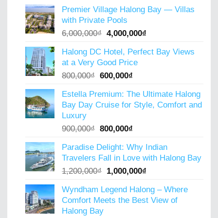
price
price
Premier Village Halong Bay — Villas
was:
is:
with Private Pools
4,500,000₫.
3,800,000₫.
Original
Current
6,000,000
₫
4,000,000
₫
price
price
Halong DC Hotel, Perfect Bay Views
was:
is:
at a Very Good Price
6,000,000₫.
4,000,000₫.
Original
Current
800,000
₫
600,000
₫
price
price
Estella Premium: The Ultimate Halong
was:
is:
Bay Day Cruise for Style, Comfort and
800,000₫.
600,000₫.
Luxury
Original
Current
900,000
₫
800,000
₫
price
price
Paradise Delight: Why Indian
was:
is:
Travelers Fall in Love with Halong Bay
900,000₫.
800,000₫.
Original
Current
1,200,000
₫
1,000,000
₫
price
price
Wyndham Legend Halong – Where
was:
is:
Comfort Meets the Best View of
1,200,000₫.
1,000,000₫.
Halong Bay