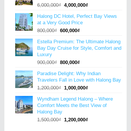
Original
Current
6,000,000
₫
4,000,000
₫
price
price
Halong DC Hotel, Perfect Bay Views
was:
is:
at a Very Good Price
6,000,000₫.
4,000,000₫.
Original
Current
800,000
₫
600,000
₫
price
price
Estella Premium: The Ultimate Halong
was:
is:
Bay Day Cruise for Style, Comfort and
800,000₫.
600,000₫.
Luxury
Original
Current
900,000
₫
800,000
₫
price
price
Paradise Delight: Why Indian
was:
is:
Travelers Fall in Love with Halong Bay
900,000₫.
800,000₫.
Original
Current
1,200,000
₫
1,000,000
₫
price
price
Wyndham Legend Halong – Where
was:
is:
Comfort Meets the Best View of
1,200,000₫.
1,000,000₫.
Halong Bay
Original
Current
1,500,000
₫
1,200,000
₫
price
price