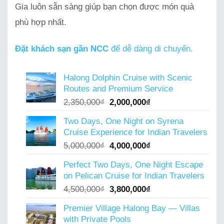
Gia luôn sẵn sàng giúp bạn chọn được món quà
phù hợp nhất.
Đặt khách sạn gần NCC
để dễ dàng di chuyển.
Halong Dolphin Cruise with Scenic
Routes and Premium Service
Original
Current
2,350,000
₫
2,000,000
₫
price
price
Two Days, One Night on Syrena
was:
is:
Cruise Experience for Indian Travelers
2,350,000₫.
2,000,000₫.
Original
Current
5,000,000
₫
4,000,000
₫
price
price
Perfect Two Days, One Night Escape
was:
is:
on Pelican Cruise for Indian Travelers
5,000,000₫.
4,000,000₫.
Original
Current
4,500,000
₫
3,800,000
₫
price
price
Premier Village Halong Bay — Villas
was:
is:
with Private Pools
4,500,000₫.
3,800,000₫.