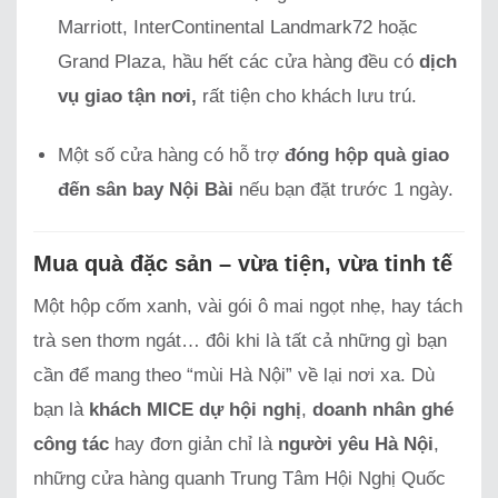
Marriott, InterContinental Landmark72 hoặc
Grand Plaza, hầu hết các cửa hàng đều có
dịch
vụ giao tận nơi,
rất tiện cho khách lưu trú.
Một số cửa hàng có hỗ trợ
đóng hộp quà giao
đến sân bay Nội Bài
nếu bạn đặt trước 1 ngày.
Mua quà đặc sản – vừa tiện, vừa tinh tế
Một hộp cốm xanh, vài gói ô mai ngọt nhẹ, hay tách
trà sen thơm ngát… đôi khi là tất cả những gì bạn
cần để mang theo “mùi Hà Nội” về lại nơi xa. Dù
bạn là
khách MICE dự hội nghị
,
doanh nhân ghé
công tác
hay đơn giản chỉ là
người yêu Hà Nội
,
những cửa hàng quanh Trung Tâm Hội Nghị Quốc